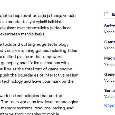
Sa
jotka inspiroivat pelaajia ja faneja ympäri
 joka muodostaa yhteyksiä kaikkialla
Softw
ökulmat ovat tervetulleita ja ideoilla on
Vanco
 tekemiseen mahdolliseksi.
Game
tile tools and cutting-edge technology
Vanco
 visually stunning games, including titles
 a unified platform that empowers
 gameplay, and lifelike animations with
Vanco
ou'll be at the forefront of game engine
 push the boundaries of interactive realism
Vanco
 technology and leave your mark on the
 work on technologies that are the
Vanco
. The team works on low-level technologies
Näytä
, memory systems, resource loading, and
latforms from consoles to mobile.