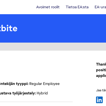
Avoimet roolit
Tietoa EA:sta
EA-ura
tbite
Thank
posit
appli
ntekijän tyyppi
Regular Employee
Jaa tä
stava työjärjestely
Hybrid