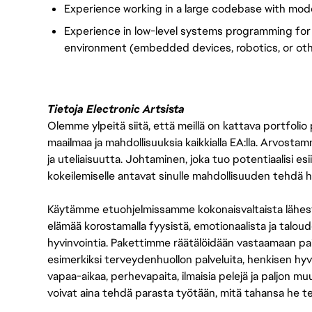
Experience working in a large codebase with mo
Experience in low-level systems programming for 
environment (embedded devices, robotics, or othe
Tietoja Electronic Artsista
Olemme ylpeitä siitä, että meillä on kattava portfolio
maailmaa ja mahdollisuuksia kaikkialla EA:lla. Arvost
ja uteliaisuutta. Johtaminen, joka tuo potentiaalisi esii
kokeilemiselle antavat sinulle mahdollisuuden tehdä h
Käytämme etuohjelmissamme kokonaisvaltaista lähes
elämää korostamalla fyysistä, emotionaalista ja taloude
hyvinvointia. Pakettimme räätälöidään vastaamaan paikall
esimerkiksi terveydenhuollon palveluita, henkisen hyvi
vapaa-aikaa, perhevapaita, ilmaisia pelejä ja paljon m
voivat aina tehdä parasta työtään, mitä tahansa he t