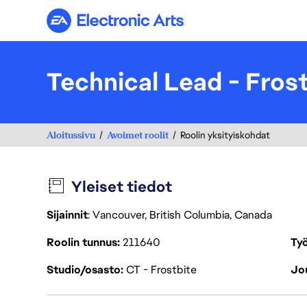
Electronic Arts
Technical Lead - Fros
Aloitussivu
Avoimet roolit
Roolin yksityiskohdat
Yleiset tiedot
Sijainnit
: Vancouver, British Columbia, Canada
Roolin tunnus
211640
Työ
Studio/osasto
CT - Frostbite
Jou