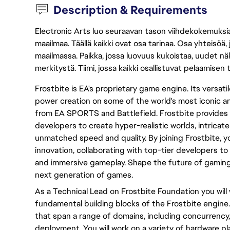
Description & Requirements
Electronic Arts luo seuraavan tason viihdekokemuksia, 
maailmaa. Täällä kaikki ovat osa tarinaa. Osa yhteisöä,
maailmassa. Paikka, jossa luovuus kukoistaa, uudet näk
merkitystä. Tiimi, jossa kaikki osallistuvat pelaamisen
Frostbite is EA's proprietary game engine. Its versa
power creation on some of the world's most iconic and
from EA SPORTS and Battlefield. Frostbite provides
developers to create hyper-realistic worlds, intricate
unmatched speed and quality. By joining Frostbite, y
innovation, collaborating with top-tier developers to
and immersive gameplay. Shape the future of gaming
next generation of games.
As a Technical Lead on Frostbite Foundation you will
fundamental building blocks of the Frostbite engine
that span a range of domains, including concurrency
deployment. You will work on a variety of hardware p