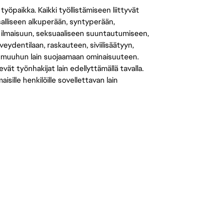
öpaikka. Kaikki työllistämiseen liittyvät
salliseen alkuperään, syntyperään,
 ilmaisuun, seksuaaliseen suuntautumiseen,
eydentilaan, raskauteen, siviilisäätyyn,
 muuhun lain suojaamaan ominaisuuteen.
 työnhakijat lain edellyttämällä tavalla.
ille henkilöille sovellettavan lain