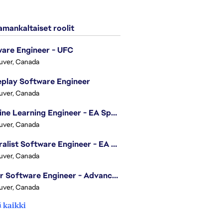
mankaltaiset roolit
are Engineer - UFC
uver, Canada
play Software Engineer
uver, Canada
Machine Learning Engineer - EA Sports FC
uver, Canada
Generalist Software Engineer - EA Sports FC
uver, Canada
Senior Software Engineer - Advanced Technology Group
uver, Canada
 kaikki