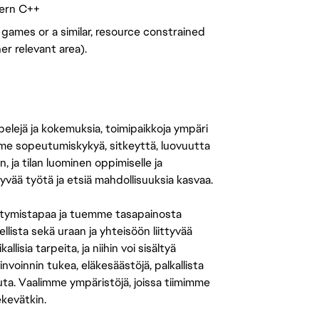
dern C++
games or a similar, resource constrained
r relevant area).
 pelejä ja kokemuksia, toimipaikkoja ympäri
amme sopeutumiskykyä, sitkeyttä, luovuutta
n, ja tilan luominen oppimiselle ja
yvää työtä ja etsiä mahdollisuuksia kasvaa.
tymistapaa ja tuemme tasapainosta
llista sekä uraan ja yhteisöön liittyvää
isia tarpeita, ja niihin voi sisältyä
nvoinnin tukea, eläkesäästöjä, palkallista
uuta. Vaalimme ympäristöjä, joissa tiimimme
ekevätkin.