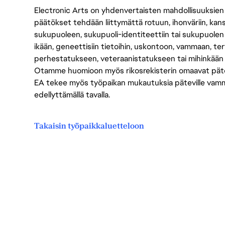
Electronic Arts on yhdenvertaisten mahdollisuuksien ty
päätökset tehdään liittymättä rotuun, ihonväriin, kan
sukupuoleen, sukupuoli-identiteettiin tai sukupuolen
ikään, geneettisiin tietoihin, uskontoon, vammaan, terv
perhestatukseen, veteraanistatukseen tai mihinkään
Otamme huomioon myös rikosrekisterin omaavat pätevät
EA tekee myös työpaikan mukautuksia päteville vammais
edellyttämällä tavalla.
Takaisin työpaikkaluetteloon