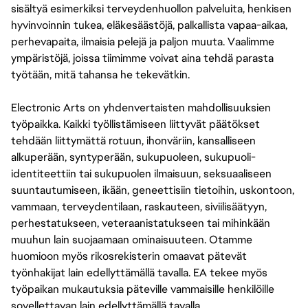
sisältyä esimerkiksi terveydenhuollon palveluita, henkisen
hyvinvoinnin tukea, eläkesäästöjä, palkallista vapaa-aikaa,
perhevapaita, ilmaisia pelejä ja paljon muuta. Vaalimme
ympäristöjä, joissa tiimimme voivat aina tehdä parasta
työtään, mitä tahansa he tekevätkin.
Electronic Arts on yhdenvertaisten mahdollisuuksien
työpaikka. Kaikki työllistämiseen liittyvät päätökset
tehdään liittymättä rotuun, ihonväriin, kansalliseen
alkuperään, syntyperään, sukupuoleen, sukupuoli-
identiteettiin tai sukupuolen ilmaisuun, seksuaaliseen
suuntautumiseen, ikään, geneettisiin tietoihin, uskontoon,
vammaan, terveydentilaan, raskauteen, siviilisäätyyn,
perhestatukseen, veteraanistatukseen tai mihinkään
muuhun lain suojaamaan ominaisuuteen. Otamme
huomioon myös rikosrekisterin omaavat pätevät
työnhakijat lain edellyttämällä tavalla. EA tekee myös
työpaikan mukautuksia päteville vammaisille henkilöille
sovellettavan lain edellyttämällä tavalla.