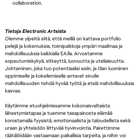
collaboration.
Tietoja Electronic Artsista
Olemme ylpeitä siitä, että meillä on kattava portfolio
pelejä ja kokemuksia, toimipaikkoja ympäri maailmaa ja
mahdollisuuksia kaikkialla EA:lla. Arvostamme
sopeutumiskykyä, sitkeyttä, luovuutta ja uteliaisuutta.
Johtaminen, joka tuo potentiaalisi esiin, ja tilan luominen
oppimiselle ja kokeilemiselle antavat sinulle
mahdollisuuden tehdä hyvää työtä ja etsiä mahdollisuuksia
kasvaa.
Käytämme etuohjelmissamme kokonaisvaltaista
lähestymistapaa ja tuemme tasapainosta elämää
korostamalla fyysistä, emotionaalista ja taloudellista sekä
uraan ja yhteisöön liittyvää hyvinvointia. Pakettimme
räätälöidään vastaamaan paikallisia tarpeita, ja niihin voi