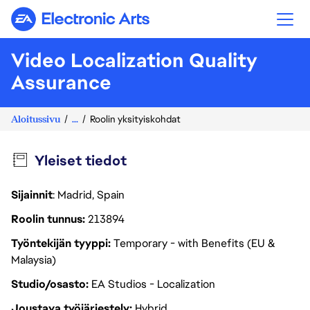
Electronic Arts
Video Localization Quality
Assurance
Aloitussivu
...
Roolin yksityiskohdat
Yleiset tiedot
Sijainnit
: Madrid, Spain
Roolin tunnus
213894
Työntekijän tyyppi
Temporary - with Benefits (EU &
Malaysia)
Studio/osasto
EA Studios - Localization
Joustava työjärjestely
Hybrid