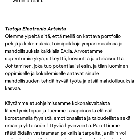
within a team.
Tietoja Electronic Artsista
Olemme ylpeitä siitä, että meillä on kattava portfolio
pelejä ja kokemuksia, toimipaikkoja ympäri maailmaa ja
mahdollisuuksia kaikkialla EA:lla. Arvostamme
sopeutumiskykyä, sitkeyttä, luovuutta ja uteliaisuutta.
Johtaminen, joka tuo potentiaalisi esiin, ja tilan luominen
oppimiselle ja kokeilemiselle antavat sinulle
mahdollisuuden tehdä hyvää työtä ja etsiä mahdollisuuksia
kasvaa.
Käytämme etuohjelmissamme kokonaisvaltaista
lähestymistapaa ja tuemme tasapainosta elämää
korostamalla fyysistä, emotionaalista ja taloudellista sekä
uraan ja yhteisöön liittyvää hyvinvointia. Pakettimme
räätälöidään vastaamaan paikallisia tarpeita, ja niihin voi