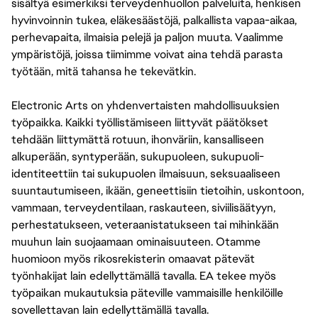
sisältyä esimerkiksi terveydenhuollon palveluita, henkisen
hyvinvoinnin tukea, eläkesäästöjä, palkallista vapaa-aikaa,
perhevapaita, ilmaisia pelejä ja paljon muuta. Vaalimme
ympäristöjä, joissa tiimimme voivat aina tehdä parasta
työtään, mitä tahansa he tekevätkin.
Electronic Arts on yhdenvertaisten mahdollisuuksien
työpaikka. Kaikki työllistämiseen liittyvät päätökset
tehdään liittymättä rotuun, ihonväriin, kansalliseen
alkuperään, syntyperään, sukupuoleen, sukupuoli-
identiteettiin tai sukupuolen ilmaisuun, seksuaaliseen
suuntautumiseen, ikään, geneettisiin tietoihin, uskontoon,
vammaan, terveydentilaan, raskauteen, siviilisäätyyn,
perhestatukseen, veteraanistatukseen tai mihinkään
muuhun lain suojaamaan ominaisuuteen. Otamme
huomioon myös rikosrekisterin omaavat pätevät
työnhakijat lain edellyttämällä tavalla. EA tekee myös
työpaikan mukautuksia päteville vammaisille henkilöille
sovellettavan lain edellyttämällä tavalla.