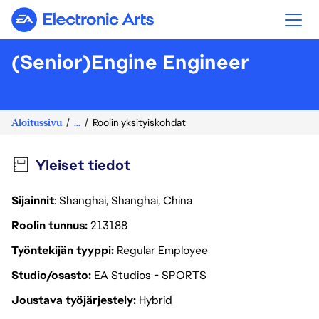
Electronic Arts
(Senior)Engine Engineer
Aloitussivu
...
Roolin yksityiskohdat
Yleiset tiedot
Sijainnit
: Shanghai, Shanghai, China
Roolin tunnus
213188
Työntekijän tyyppi
Regular Employee
Studio/osasto
EA Studios - SPORTS
Joustava työjärjestely
Hybrid