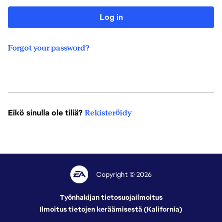
Log in
Forgot your password?
Eikö sinulla ole tiliä?
Rekisteröidy
Copyright © 2026
Työnhakijan tietosuojailmoitus
Ilmoitus tietojen keräämisestä (Kalifornia)