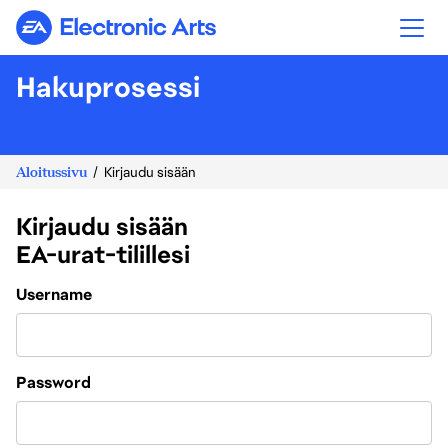
Electronic Arts
Hakuprosessi
Aloitussivu
Kirjaudu sisään
Kirjaudu sisään
EA-urat-tilillesi
Login
Username
Password