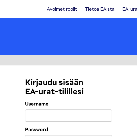
Avoimet roolit
Tietoa EA:sta
EA-ura
Kirjaudu sisään
EA-urat-tilillesi
Login
Username
Password