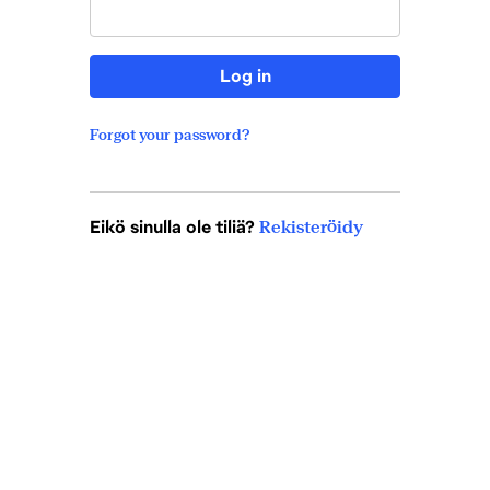
Log in
Forgot your password?
Eikö sinulla ole tiliä?
Rekisteröidy