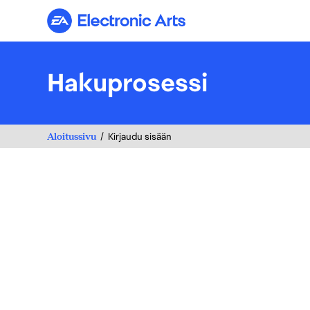
Electronic Arts
Hakuprosessi
Aloitussivu
Kirjaudu sisään