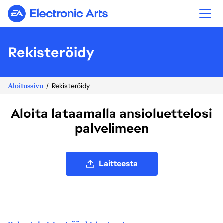
Electronic Arts
Rekisteröidy
Aloitussivu
Rekisteröidy
Aloita lataamalla ansioluettelosi
palvelimeen
Lataa ansioluettelotiedosto palvelimeen
Laitteesta
Lataa ansioluettelo palvelimeen LinkedInistä