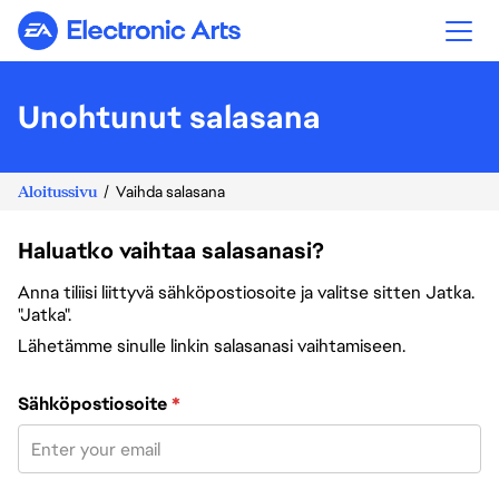
Electronic Arts
Unohtunut salasana
Aloitussivu
Vaihda salasana
Haluatko vaihtaa salasanasi?
Anna tiliisi liittyvä sähköpostiosoite ja valitse sitten Jatka.
"Jatka".
Lähetämme sinulle linkin salasanasi vaihtamiseen.
Vaihda salasana sähköpostiosoitteesi avulla
Sähköpostiosoite
*