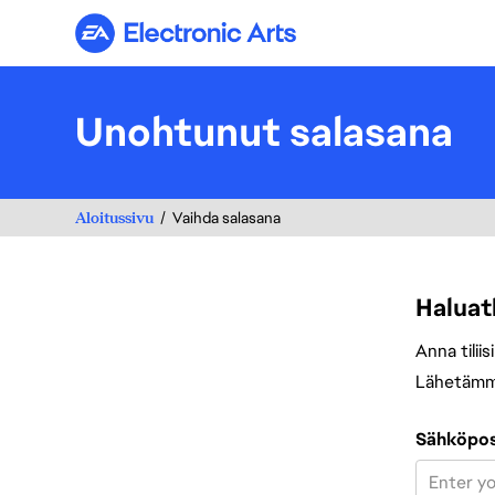
Electronic Arts
Unohtunut salasana
Aloitussivu
Vaihda salasana
Haluat
Anna tiliis
Lähetämme 
Vaihda salasa
Sähköpos