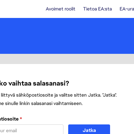
Avoimet roolit
Tietoa EA:sta
EA-ura
ko vaihtaa salasanasi?
i liittyvä sähköpostiosoite ja valitse sitten Jatka. "Jatka".
sinulle linkin salasanasi vaihtamiseen.
na sähköpostiosoitteesi avulla
tiosoite
*
Jatka