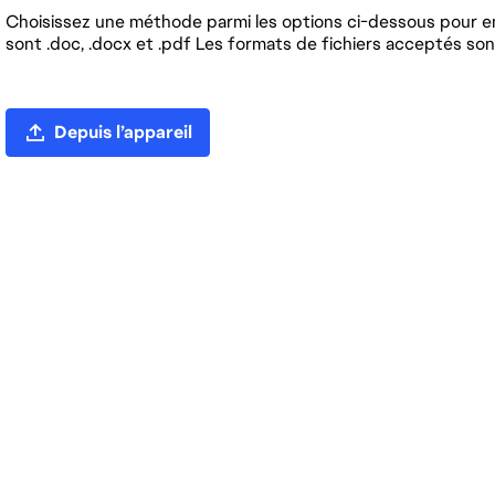
Choisissez une méthode parmi les options ci-dessous pour en
sont .doc, .docx et .pdf Les formats de fichiers acceptés sont
Chargement du CV
Depuis l’appareil
Charger un CV depuis LinkedIn