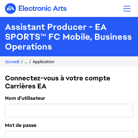
Electronic Arts
Assistant Producer - EA
SPORTS™ FC Mobile, Business
Operations
Accueil
...
Application
Connectez-vous à votre compte
Carrières EA
Connexion
Nom d'utilisateur
Mot de passe