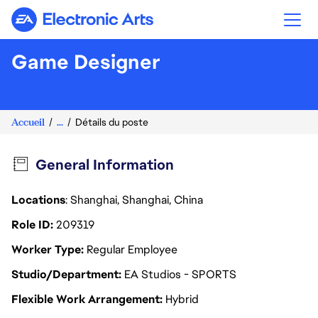
Electronic Arts
Game Designer
Accueil
...
Détails du poste
General Information
Locations
: Shanghai, Shanghai, China
Role ID
209319
Worker Type
Regular Employee
Studio/Department
EA Studios - SPORTS
Flexible Work Arrangement
Hybrid