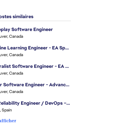
stes similaires
play Software Engineer
uver, Canada
Machine Learning Engineer - EA Sports FC
uver, Canada
Generalist Software Engineer - EA Sports FC
uver, Canada
Senior Software Engineer - Advanced Technology Group
uver, Canada
Site Reliability Engineer / DevOps – Localization
, Spain
afficher