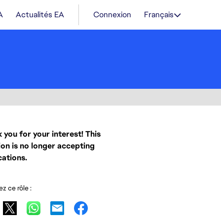
A
Actualités EA
Connexion
Français
 you for your interest! This
ion is no longer accepting
cations.
z ce rôle :