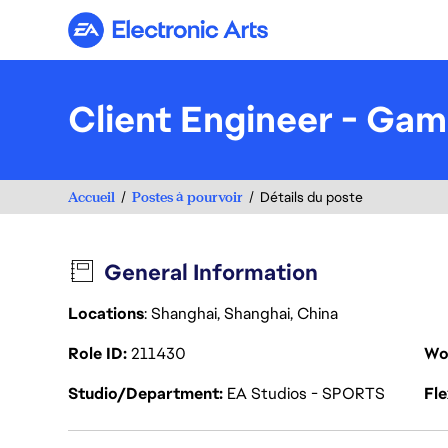
Electronic Arts
Client Engineer - Gam
Accueil
Postes à pourvoir
Détails du poste
General Information
Locations
: Shanghai, Shanghai, China
Role ID
211430
Wo
Studio/Department
EA Studios - SPORTS
Fl