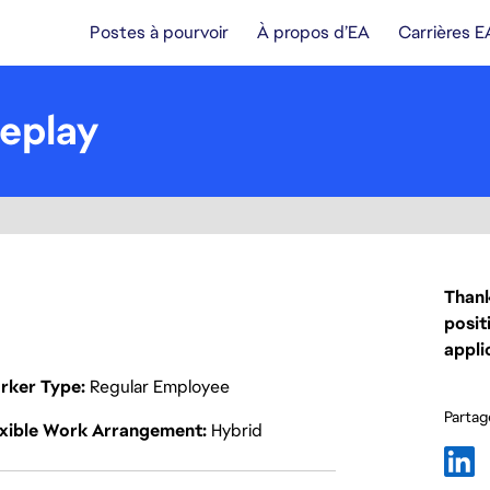
Postes à pourvoir
À propos d’EA
Carrières E
eplay
Thank
posit
appli
rker Type
Regular Employee
Partage
exible Work Arrangement
Hybrid