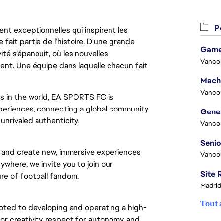
Po
nt exceptionnelles qui inspirent les
 fait partie de l’histoire. D'une grande
Game
ité s’épanouit, où les nouvelles
Vanco
ent. Une équipe dans laquelle chacun fait
Vanco
s in the world, EA SPORTS FC is
experiences, connecting a global community
nrivaled authenticity.
Vanco
e and create new, immersive experiences
Vanco
rywhere, we invite you to join our
re of football fandom.
Madrid
Tout 
oted to developing and operating a high-
or creativity, respect for autonomy, and