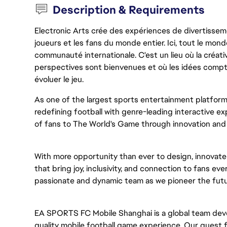
Description & Requirements
Electronic Arts crée des expériences de divertisseme
joueurs et les fans du monde entier. Ici, tout le monde
communauté internationale. C'est un lieu où la créativ
perspectives sont bienvenues et où les idées compt
évoluer le jeu.
As one of the largest sports entertainment platform
redefining football with genre-leading interactive 
of fans to The World's Game through innovation and u
With more opportunity than ever to design, innovat
that bring joy, inclusivity, and connection to fans eve
passionate and dynamic team as we pioneer the futu
EA SPORTS FC Mobile Shanghai is a global team dev
quality mobile football game experience. Our quest f