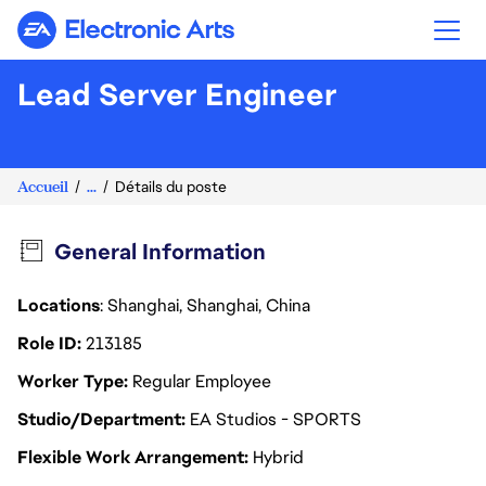
Electronic Arts
Lead Server Engineer
Accueil
...
Détails du poste
General Information
Locations
: Shanghai, Shanghai, China
Role ID
213185
Worker Type
Regular Employee
Studio/Department
EA Studios - SPORTS
Flexible Work Arrangement
Hybrid