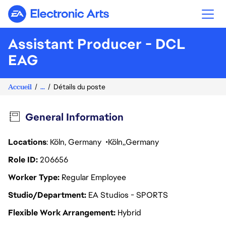
Electronic Arts
Assistant Producer - DCL
EAG
Accueil
...
Détails du poste
General Information
Locations
: Köln, Germany
Köln
Germany
Role ID
206656
Worker Type
Regular Employee
Studio/Department
EA Studios - SPORTS
Flexible Work Arrangement
Hybrid