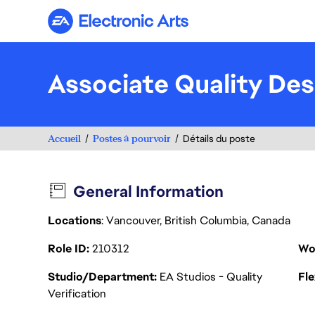
Electronic Arts
Associate Quality De
Accueil
Postes à pourvoir
Détails du poste
General Information
Locations
: Vancouver, British Columbia, Canada
Role ID
210312
Wo
Studio/Department
EA Studios - Quality
Fl
Verification