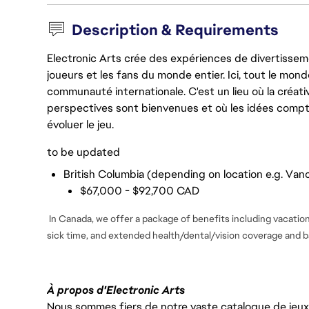
Description & Requirements
Electronic Arts crée des expériences de divertisseme
joueurs et les fans du monde entier. Ici, tout le monde
communauté internationale. C'est un lieu où la créativ
perspectives sont bienvenues et où les idées compt
évoluer le jeu.
to be updated
British Columbia (depending on location e.g. Vanc
$67,000 - $92,700 CAD
In Canada, we offer a package of benefits including vacation 
sick time, and extended health/dental/vision coverage and ba
À propos d'Electronic Arts
Nous sommes fiers de notre vaste catalogue de jeux e