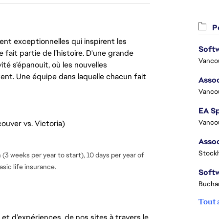
Po
nt exceptionnelles qui inspirent les
 fait partie de l’histoire. D'une grande
Vanco
ité s’épanouit, où les nouvelles
ent. Une équipe dans laquelle chacun fait
Assoc
Vanco
Vanco
ouver vs. Victoria)
Stock
(3 weeks per year to start), 10 days per year of
sic life insurance.
Buchar
Tout 
t d’expériences, de nos sites à travers le