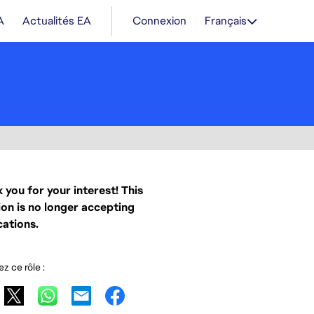
A
Actualités EA
Connexion
Français
 you for your interest! This
ion is no longer accepting
cations.
z ce rôle :