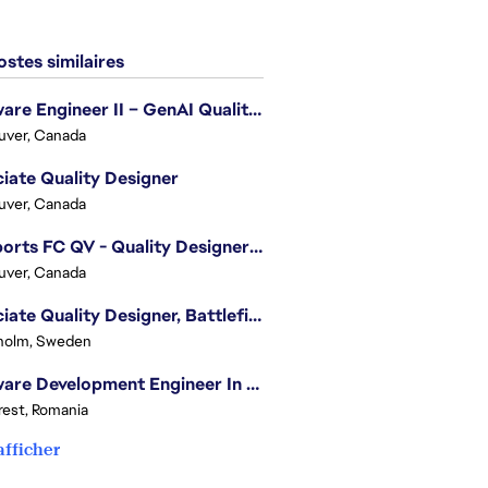
stes similaires
Software Engineer II – GenAI Quality Engineering
uver, Canada
iate Quality Designer
uver, Canada
EA Sports FC QV - Quality Designer (Companion App)
uver, Canada
Associate Quality Designer, Battlefield QV
holm, Sweden
Software Development Engineer In Test
est, Romania
afficher