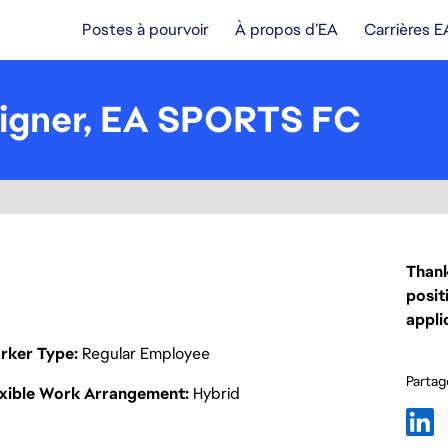
Postes à pourvoir
À propos d’EA
Carrières E
signer, EA SPORTS FC
Thank
posit
appli
rker Type
Regular Employee
Partage
exible Work Arrangement
Hybrid