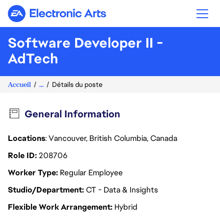
Electronic Arts
Software Developer II -
AdTech
Accueil
...
Détails du poste
General Information
Locations
: Vancouver, British Columbia, Canada
Role ID
208706
Worker Type
Regular Employee
Studio/Department
CT - Data & Insights
Flexible Work Arrangement
Hybrid