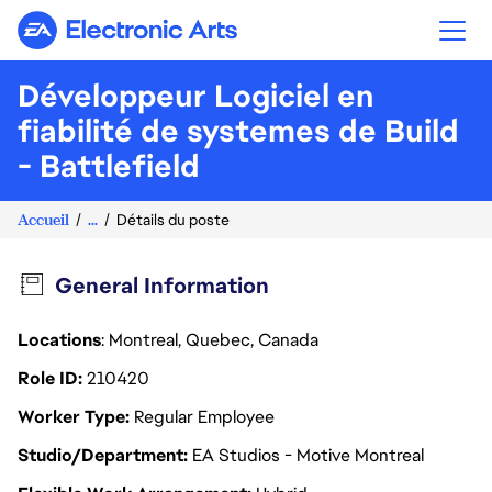
Electronic Arts
Développeur Logiciel en
fiabilité de systemes de Build
- Battlefield
Accueil
...
Détails du poste
General Information
Locations
: Montreal, Quebec, Canada
Role ID
210420
Worker Type
Regular Employee
Studio/Department
EA Studios - Motive Montreal