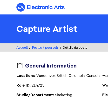
Electronic Arts
Capture Artist
Accueil
Postes à pourvoir
Détails du poste
General Information
Locations
: Vancouver, British Columbia, Canada
Va
Role ID
214725
Wo
Studio/Department
Marketing
Fl