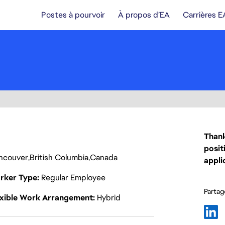
Postes à pourvoir
À propos d’EA
Carrières E
Thank
posit
ncouver
British Columbia
Canada
appli
rker Type
Regular Employee
Partage
exible Work Arrangement
Hybrid