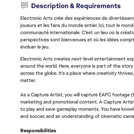
Description & Requirements
Electronic Arts crée des expériences de divertisseme
joueurs et les fans du monde entier. Ici, tout le monde
communauté internationale. C'est un lieu où la créativ
perspectives sont bienvenues et où les idées compt
évoluer le jeu.
Electronic Arts creates next-level entertainment exp
around the world. Here, everyone is part of the stor
across the globe. It’s a place where creativity thrive
matter.
As a Capture Artist, you will capture EAFC footage (
marketing and promotional content. A Capture Artist i
to play and save gameplay moments. You have knowle
and soccer, and an understanding of cinematic came
Responsibilities