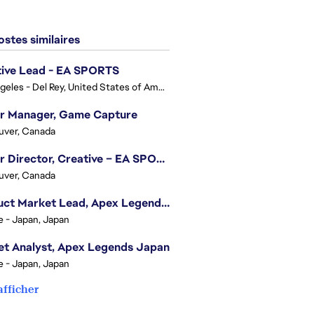
stes similaires
tive Lead - EA SPORTS
Los Angeles - Del Rey, United States of America
or Manager, Game Capture
uver, Canada
Senior Director, Creative – EA SPORTS FC
uver, Canada
Product Market Lead, Apex Legends Japan
e - Japan, Japan
t Analyst, Apex Legends Japan
e - Japan, Japan
afficher