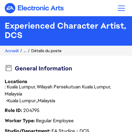
Electronic Arts
Experienced Character Artist,
DCS
Accueil
...
Détails du poste
General Information
Locations
: Kuala Lumpur, Wilayah Persekutuan Kuala Lumpur,
Malaysia
Kuala Lumpur
Malaysia
Role ID
204795
Worker Type
Regular Employee
Studio/Department
EA Studios - DCS