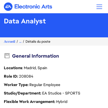
Electronic Arts
Data Analyst
Accueil
...
Détails du poste
General Information
Locations
: Madrid, Spain
Role ID
208084
Worker Type
Regular Employee
Studio/Department
EA Studios - SPORTS
Flexible Work Arrangement
Hybrid