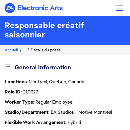
Electronic Arts
Responsable créatif
saisonnier
Accueil
...
Détails du poste
General Information
Locations
: Montreal, Quebec, Canada
Role ID
210327
Worker Type
Regular Employee
Studio/Department
EA Studios - Motive Montreal
Flexible Work Arrangement
Hybrid