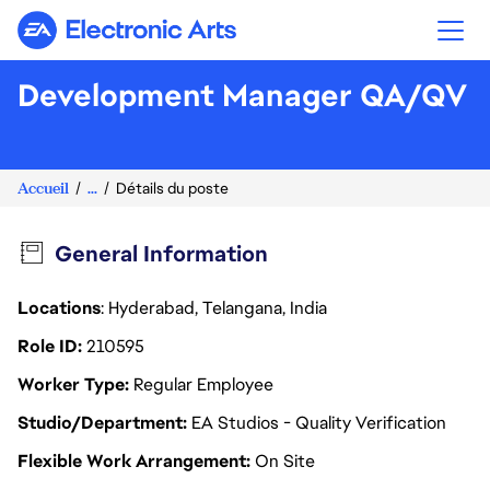
Electronic Arts
Development Manager QA/QV
Accueil
...
Détails du poste
General Information
Locations
: Hyderabad, Telangana, India
Role ID
210595
Worker Type
Regular Employee
Studio/Department
EA Studios - Quality Verification
Flexible Work Arrangement
On Site