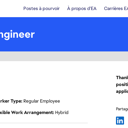
Postes à pourvoir
À propos d’EA
Carrières E
ngineer
Thank
posit
appli
rker Type
Regular Employee
Partage
exible Work Arrangement
Hybrid