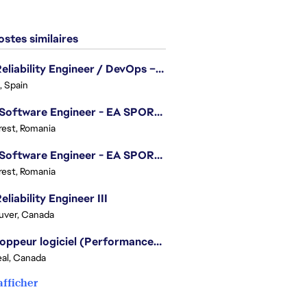
stes similaires
Site Reliability Engineer / DevOps – Localization
, Spain
.NET Software Engineer - EA SPORTS™ FC
est, Romania
.NET Software Engineer - EA SPORTS™ FC
est, Romania
eliability Engineer III
uver, Canada
Développeur logiciel (Performances moteur) - Battlefield
al, Canada
afficher