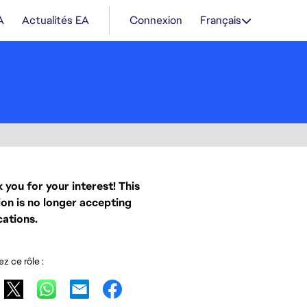
A
Actualités EA
Connexion
Français
 you for your interest! This
ion is no longer accepting
cations.
z ce rôle :