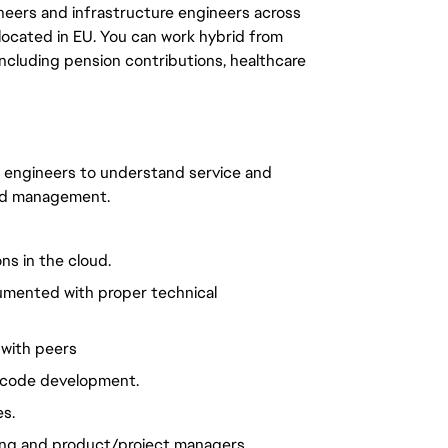
ineers and infrastructure engineers across
located in EU. You can work hybrid from
including pension contributions, healthcare
 engineers to understand service and
and management.
ons in the cloud.
cumented with proper technical
 with peers
n code development.
es.
ing and product/project managers.