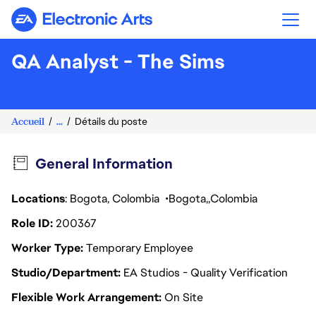
Electronic Arts
QA Analyst - The Sims
Accueil
...
Détails du poste
General Information
Locations
: Bogota, Colombia
Bogota
Colombia
Role ID
200367
Worker Type
Temporary Employee
Studio/Department
EA Studios - Quality Verification
Flexible Work Arrangement
On Site