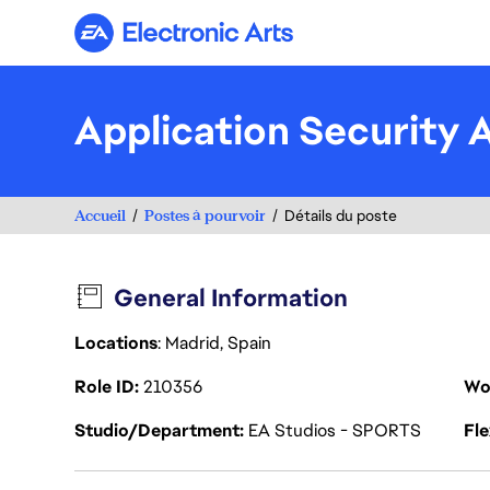
Electronic Arts
Application Security 
Accueil
Postes à pourvoir
Détails du poste
General Information
Locations
: Madrid, Spain
Role ID
210356
Wo
Studio/Department
EA Studios - SPORTS
Fl