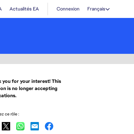
A
Actualités EA
Connexion
Français
 you for your interest! This
ion is no longer accepting
cations.
z ce rôle :