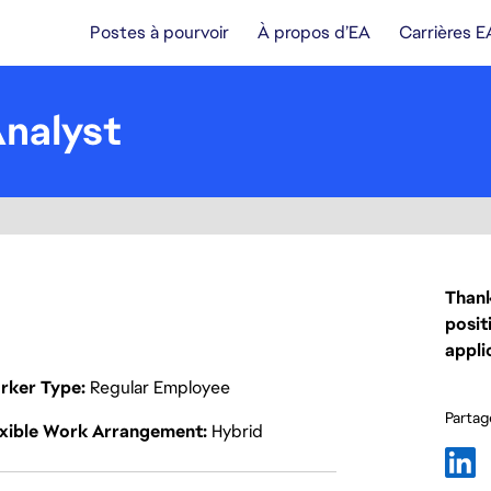
Postes à pourvoir
À propos d’EA
Carrières E
Analyst
Thank
posit
appli
rker Type
Regular Employee
Partage
exible Work Arrangement
Hybrid