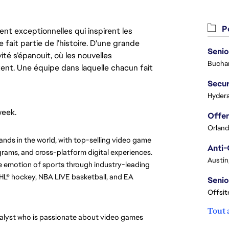
Po
nt exceptionnelles qui inspirent les
 fait partie de l’histoire. D'une grande
Senio
ité s’épanouit, où les nouvelles
Buchar
ent. Une équipe dans laquelle chacun fait
Secur
Hydera
week.
Orland
ands in the world, with top-selling video game 
Anti-
rams, and cross-platform digital experiences. 
Austin
 emotion of sports through industry-leading 
HL® hockey, NBA LIVE basketball, and EA 
Senio
Offsit
Tout 
alyst who is passionate about video games 