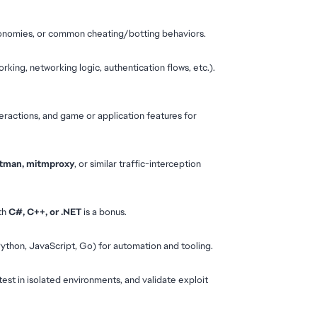
conomies, or common cheating/botting behaviors.
king, networking logic, authentication flows, etc.). 
eractions, and game or application features for 
ostman, mitmproxy
, or similar traffic-interception 
th 
C#, C++, or .NET
 is a bonus.
 Python, JavaScript, Go) for automation and tooling.
test in isolated environments, and validate exploit 