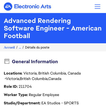
Electronic Arts
Advanced Rendering
Software Engineer - American
Football
Accueil
...
Détails du poste
General Information
Locations
: Victoria, British Columbia, Canada
Victoria
British Columbia
Canada
Role ID
211704
Worker Type
Regular Employee
Studio/Department
EA Studios - SPORTS