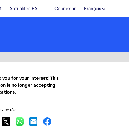
A
Actualités EA
Connexion
Français
 you for your interest! This
ion is no longer accepting
cations.
z ce rôle :