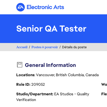
Electronic Arts
Senior QA Tester
Accueil
Postes à pourvoir
Détails du poste
General Information
Locations
: Vancouver, British Columbia, Canada
Role ID
209052
Wo
Studio/Department
EA Studios - Quality
Fl
Verification