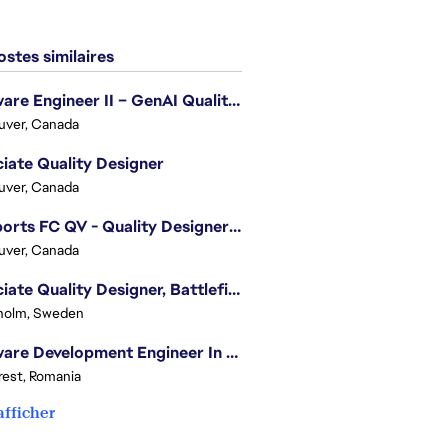
stes similaires
Software Engineer II – GenAI Quality Engineering
uver, Canada
iate Quality Designer
uver, Canada
EA Sports FC QV - Quality Designer (Companion App)
uver, Canada
Associate Quality Designer, Battlefield QV
holm, Sweden
Software Development Engineer In Test
est, Romania
afficher