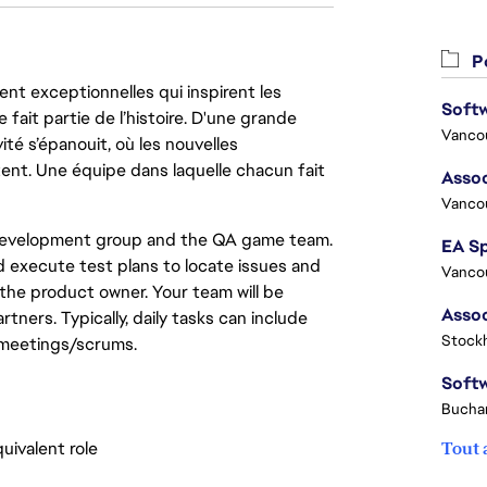
Po
nt exceptionnelles qui inspirent les
 fait partie de l’histoire. D'une grande
Vanco
ité s’épanouit, où les nouvelles
ent. Une équipe dans laquelle chacun fait
Assoc
Vanco
e Development group and the QA game team.
 execute test plans to locate issues and
Vanco
the product owner. Your team will be
ers. Typically, daily tasks can include
Stock
 meetings/scrums.
Buchar
uivalent role
Tout 