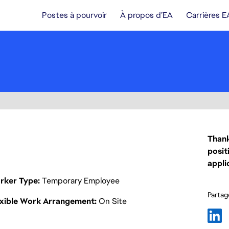
Postes à pourvoir
À propos d’EA
Carrières E
Thank
posit
appli
rker Type
Temporary Employee
Partage
exible Work Arrangement
On Site