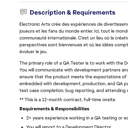
Description & Requirements
Electronic Arts crée des expériences de divertisseme
joueurs et les fans du monde entier. Ici, tout le monde
communauté internationale. C'est un lieu où la créativ
perspectives sont bienvenues et où les idées compt
évoluer le jeu.
The primary role of a QA Tester is to work with th
You will communicate with development partners and
ensure that the product meets the expectations of 
embedded with development, production, and QA partn
test case completion, bug reporting, and attending
** This is a 12-month contract, full-time onsite.
Requirements & Responsibilities
2+ years experience working in a QA testing or eq
You will report to a Development Director