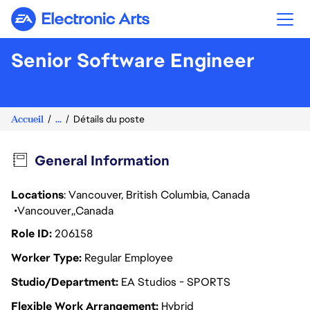
Electronic Arts
Senior Software Engineer
Accueil
...
Détails du poste
General Information
Locations
: Vancouver, British Columbia, Canada
Vancouver
Canada
Role ID
206158
Worker Type
Regular Employee
Studio/Department
EA Studios - SPORTS
Flexible Work Arrangement
Hybrid