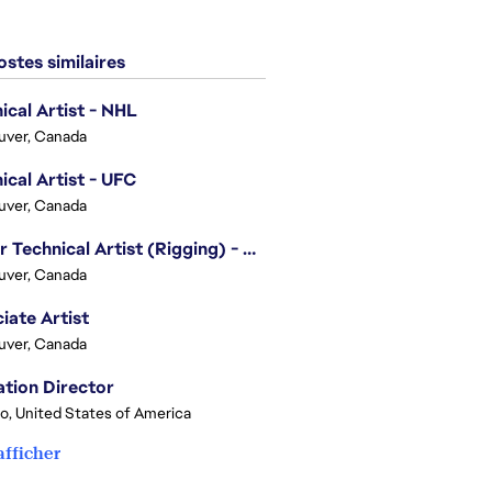
stes similaires
ical Artist - NHL
uver, Canada
ical Artist - UFC
uver, Canada
Senior Technical Artist (Rigging) - EA SPORTS Technology
uver, Canada
iate Artist
uver, Canada
tion Director
o, United States of America
afficher