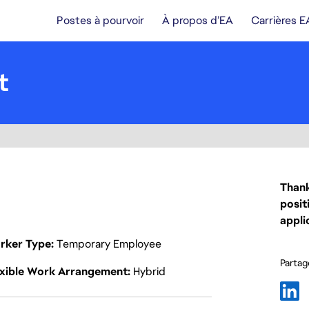
Postes à pourvoir
À propos d’EA
Carrières E
t
Thank
posit
appli
rker Type
Temporary Employee
Partage
exible Work Arrangement
Hybrid