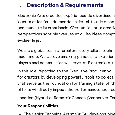
Description & Requirements
Electronic Arts crée des expériences de divertisseme
joueurs et les fans du monde entier. Ici, tout le monde
communauté internationale. C'est un lieu où la créativ
perspectives sont bienvenues et où les idées compt
évoluer le jeu.
We are a global team of creators, storytellers, techn
much more. We believe amazing games and experience
players and communities we serve. At Electronic Arts,
In this role, reporting to the Executive Producer, you w
for creators by developing powerful tools to collect,
that serve as the foundation for training state-of-t
efforts will directly impact the performance, accurac
Location (Hybrid or Remote): Canada (Vancouver, Tor
Your Responsibilities
The Senior Technical Artist (Sr. TA) develops pip