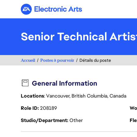
Electronic Arts
Senior Technical Artis
Accueil
Postes à pourvoir
Détails du poste
General Information
Locations
: Vancouver, British Columbia, Canada
Role ID
208189
Wo
Studio/Department
Other
Fl