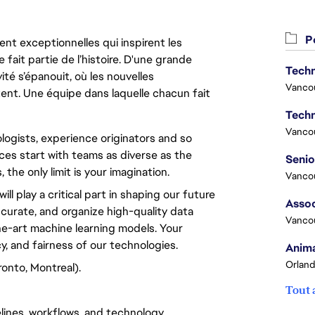
Po
nt exceptionnelles qui inspirent les
 fait partie de l’histoire. D'une grande
Techn
ité s’épanouit, où les nouvelles
Vanco
ent. Une équipe dans laquelle chacun fait
Techn
Vanco
ologists, experience originators and so
s start with teams as diverse as the
 the only limit is your imagination.
Vanco
ill play a critical part in shaping our future
Assoc
 curate, and organize high-quality data
Vanco
he-art machine learning models. Your
y, and fairness of our technologies.
Anima
Orland
onto, Montreal).
Tout 
elines, workflows, and technology