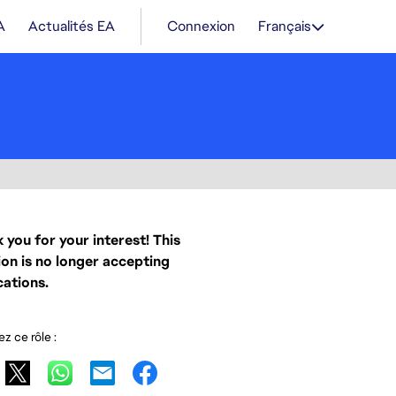
A
Actualités EA
Connexion
Français
 you for your interest! This
ion is no longer accepting
cations.
z ce rôle :