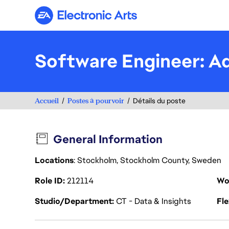
Electronic Arts
Software Engineer: A
Accueil
Postes à pourvoir
Détails du poste
General Information
Locations
: Stockholm, Stockholm County, Sweden
Role ID
212114
Wo
Studio/Department
CT - Data & Insights
Fl