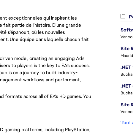
Po
nt exceptionnelles qui inspirent les
 fait partie de l’histoire. D'une grande
Softw
ité s’épanouit, où les nouvelles
Vanco
ent. Une équipe dans laquelle chacun fait
Madrid
-driven model, creating an engaging Ads
ers to players is the key to EA's success.
p is on a journey to build industry-
Buchar
management workflows and performant,
Buchar
 ad formats across all of EA's HD games. You
Site R
Vanco
Tout 
HD gaming platforms, including PlayStation,