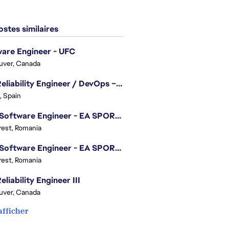
stes similaires
are Engineer - UFC
uver, Canada
Site Reliability Engineer / DevOps – Localization
, Spain
.NET Software Engineer - EA SPORTS™ FC
est, Romania
.NET Software Engineer - EA SPORTS™ FC
est, Romania
eliability Engineer III
uver, Canada
afficher