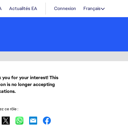
A
Actualités EA
Connexion
Français
 you for your interest! This
ion is no longer accepting
cations.
z ce rôle :