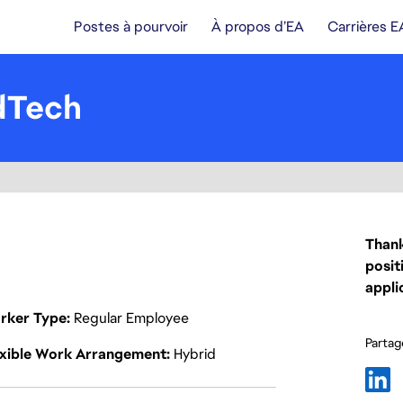
Postes à pourvoir
À propos d’EA
Carrières E
dTech
Thank
posit
appli
rker Type
Regular Employee
Partage
exible Work Arrangement
Hybrid