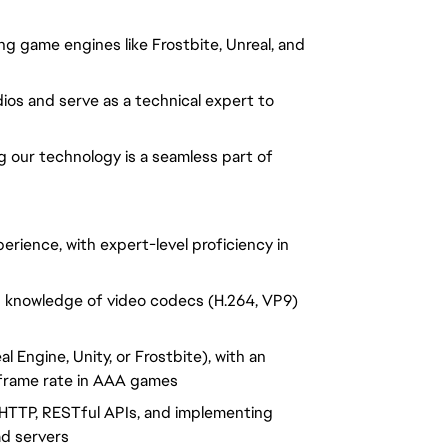
ng game engines like Frostbite, Unreal, and
ios and serve as a technical expert to
g our technology is a seamless part of
erience, with expert-level proficiency in
d knowledge of video codecs (H.264, VP9)
l Engine, Unity, or Frostbite), with an
h frame rate in AAA games
 HTTP, RESTful APIs, and implementing
d servers