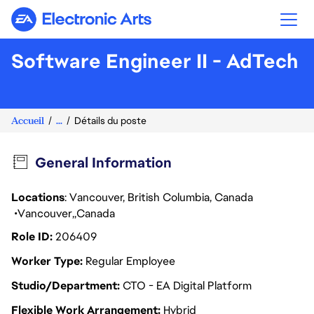
Electronic Arts
Software Engineer II - AdTech
Accueil
...
Détails du poste
General Information
Locations
: Vancouver, British Columbia, Canada
Vancouver
Canada
Role ID
206409
Worker Type
Regular Employee
Studio/Department
CTO - EA Digital Platform
Flexible Work Arrangement
Hybrid