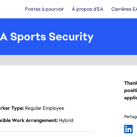
Postes à pourvoir
À propos d’EA
Carrières E
A Sports Security
Thank
posit
appli
rker Type
Regular Employee
Partage
exible Work Arrangement
Hybrid