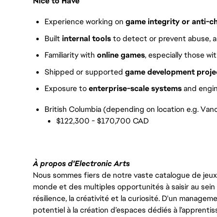
Nice to Have
Experience working on
game integrity or anti-c
Built
internal tools
to detect or prevent abuse, a
Familiarity with
online games
, especially those wi
Shipped or supported
game development proje
Exposure to
enterprise-scale systems
and engin
British Columbia (depending on location e.g. Vanc
$122,300 - $170,700 CAD
À propos d'Electronic Arts
Nous sommes fiers de notre vaste catalogue de jeux e
monde et des multiples opportunités à saisir au sein d
résilience, la créativité et la curiosité. D'un managem
potentiel à la création d’espaces dédiés à l’apprenti