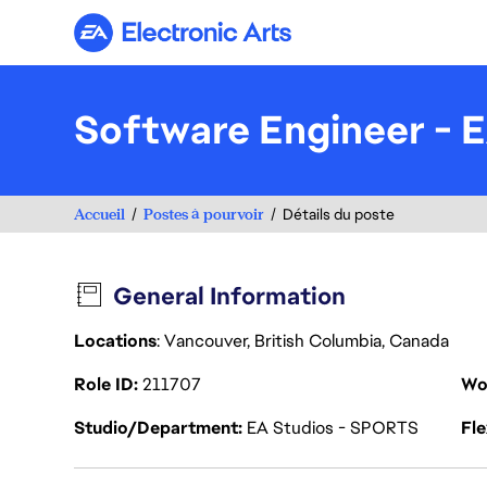
Electronic Arts
Software Engineer - E
Accueil
Postes à pourvoir
Détails du poste
General Information
Locations
: Vancouver, British Columbia, Canada
Role ID
211707
Wo
Studio/Department
EA Studios - SPORTS
Fl