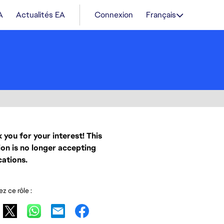
A
Actualités EA
Connexion
Français
 you for your interest! This
ion is no longer accepting
cations.
z ce rôle :