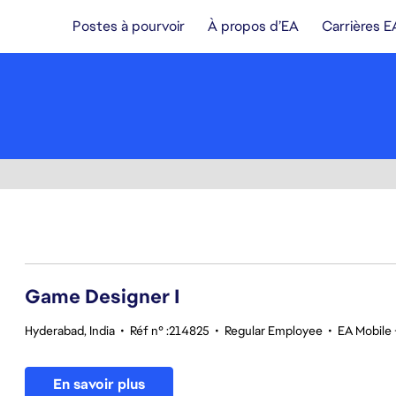
Postes à pourvoir
À propos d’EA
Carrières E
1-20 sur 348 Aucun résultat
Game Designer I
Hyderabad, India
•
Réf n° :214825
•
Regular Employee
•
EA Mobile 
En savoir plus