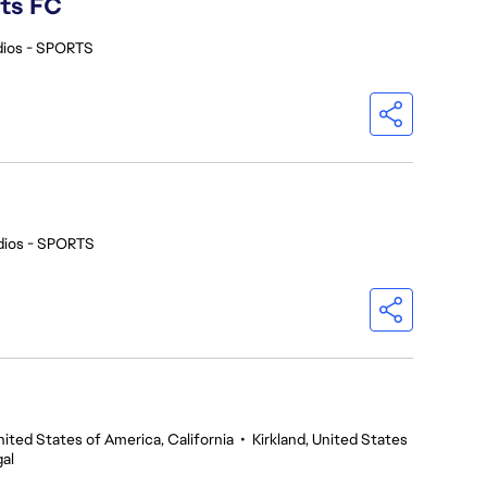
rts FC
dios - SPORTS
dios - SPORTS
nited States of America, California
•
Kirkland, United States
al