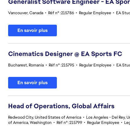
Generalist Software Engineer - EA Spo
Vancouver, Canada
•
Réf n° :215786
•
Regular Employee
•
EA Stu
En savoir plus
Cinematics Designer @ EA Sports FC
Bucharest, Romania
•
Réf n° :215795
•
Regular Employee
•
EA Stu
En savoir plus
Head of Operations, Global Affairs
Redwood City, United States of America
•
Los Angeles - Del Rey, U
of America, Washington
•
Réf n° :215799
•
Regular Employee
•
Leg