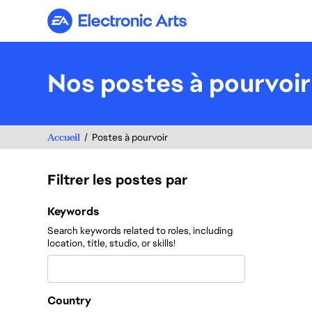
Electronic Arts
Nos postes à pourvoir
Accueil
Postes à pourvoir
Filtrer les postes par
Filtrer les postes par
Keywords
Search keywords related to roles, including
location, title, studio, or skills!
Country