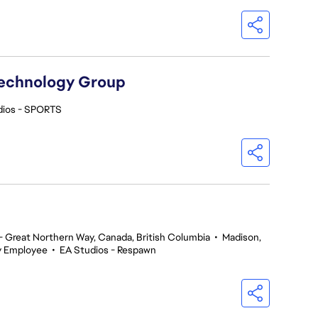
Technology Group
dios - SPORTS
 Great Northern Way, Canada, British Columbia
•
Madison,
y Employee
•
EA Studios - Respawn