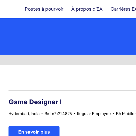
Postes à pourvoir
À propos d’EA
Carrières E
1-20 sur 342 Aucun résultat
Game Designer I
Hyderabad, India
•
Réf n° :214825
•
Regular Employee
•
EA Mobile 
En savoir plus