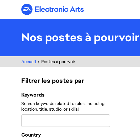
Electronic Arts
Nos postes à pourvoir
Accueil
Postes à pourvoir
Filtrer les postes par
Filtrer les postes par
Keywords
Search keywords related to roles, including
location, title, studio, or skills!
Country