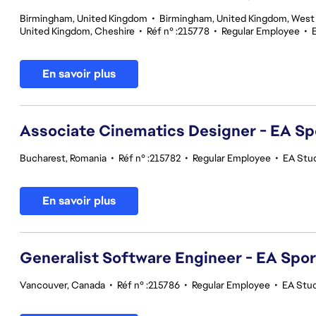
Birmingham, United Kingdom
•
Birmingham, United Kingdom, West
United Kingdom, Cheshire
•
Réf n° :215778
•
Regular Employee
•
En savoir plus
Associate Cinematics Designer - EA Sp
Bucharest, Romania
•
Réf n° :215782
•
Regular Employee
•
EA Stu
En savoir plus
Generalist Software Engineer - EA Spo
Vancouver, Canada
•
Réf n° :215786
•
Regular Employee
•
EA Stu