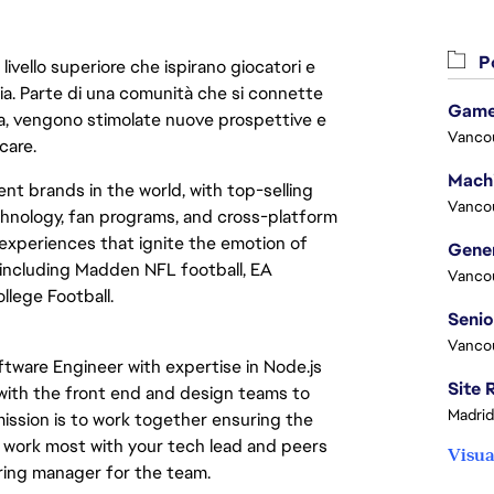
Po
livello superiore che ispirano giocatori e
oria. Parte di una comunità che si connette
Game
era, vengono stimolate nuove prospettive e
Vanco
care.
nt brands in the world, with top-selling
Vanco
chnology, fan programs, and cross-platform
xperiences that ignite the emotion of
 including Madden NFL football, EA
Vanco
lege Football.
Vanco
tware Engineer with expertise in Node.js
e with the front end and design teams to
Madrid
ission is to work together ensuring the
l work most with your tech lead and peers
Visua
ering manager for the team.