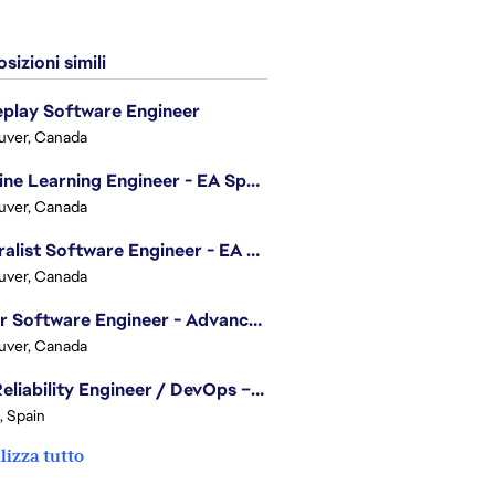
sizioni simili
play Software Engineer
uver, Canada
Machine Learning Engineer - EA Sports FC
uver, Canada
Generalist Software Engineer - EA Sports FC
uver, Canada
Senior Software Engineer - Advanced Technology Group
uver, Canada
Site Reliability Engineer / DevOps – Localization
, Spain
lizza tutto