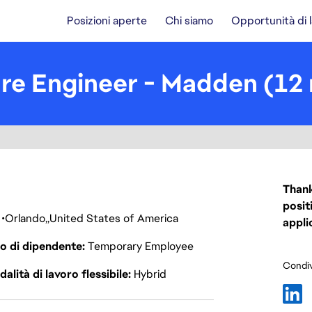
Posizioni aperte
Chi siamo
Opportunità di 
re Engineer - Madden (12
Thank
posit
Orlando
United States of America
appli
o di dipendente
Temporary Employee
Condiv
alità di lavoro flessibile
Hybrid