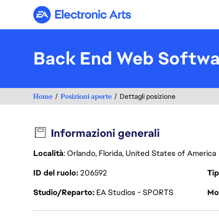
Electronic Arts
Back End Web Softwa
Home
Posizioni aperte
Dettagli posizione
Informazioni generali
Località
: Orlando, Florida, United States of America
ID del ruolo
206592
Tip
Studio/Reparto
EA Studios - SPORTS
Mod