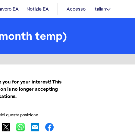
lavoro EA
Notizie EA
Accesso
Italian
 month temp)
 you for your interest! This
ion is no longer accepting
cations.
idi questa posizione