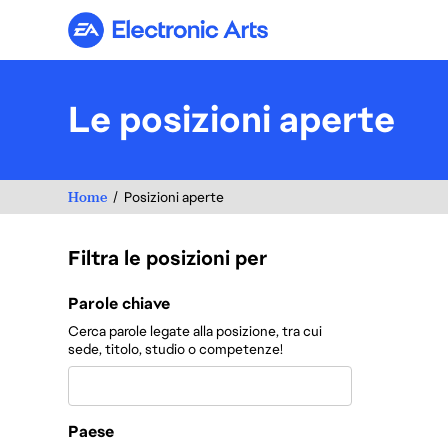
Electronic Arts
Le posizioni aperte
Home
Posizioni aperte
Filtra le posizioni per
Filtra le posizioni per
Parole chiave
Cerca parole legate alla posizione, tra cui
sede, titolo, studio o competenze!
Paese