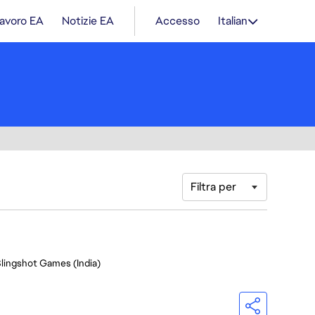
lavoro EA
Notizie EA
Accesso
Italian
Filtra per
Slingshot Games (India)