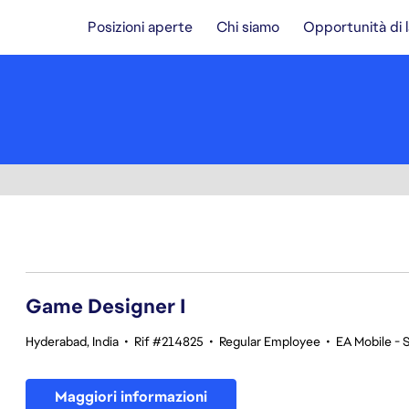
Posizioni aperte
Chi siamo
Opportunità di 
1-20 di 354 risultati
Game Designer I
Hyderabad, India
•
Rif #214825
•
Regular Employee
•
EA Mobile - 
Maggiori informazioni