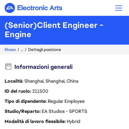
Electronic Arts
(Senior)Client Engineer -
Engine
Home
...
Dettagli posizione
Informazioni generali
Località
: Shanghai, Shanghai, China
ID del ruolo
211500
Tipo di dipendente
Regular Employee
Studio/Reparto
EA Studios - SPORTS
Modalità di lavoro flessibile
Hybrid