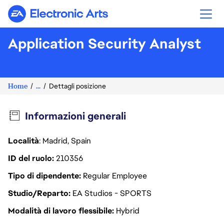
Electronic Arts
Application Security Analyst
Home
...
Dettagli posizione
Informazioni generali
Località
: Madrid, Spain
ID del ruolo
210356
Tipo di dipendente
Regular Employee
Studio/Reparto
EA Studios - SPORTS
Modalità di lavoro flessibile
Hybrid