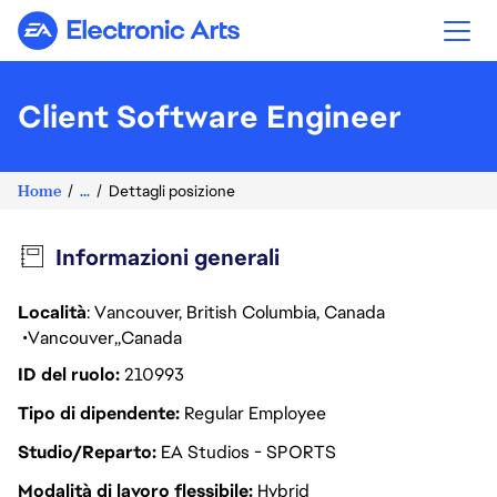
Electronic Arts
Client Software Engineer
Home
...
Dettagli posizione
Informazioni generali
Località
: Vancouver, British Columbia, Canada
Vancouver
Canada
ID del ruolo
210993
Tipo di dipendente
Regular Employee
Studio/Reparto
EA Studios - SPORTS
Modalità di lavoro flessibile
Hybrid