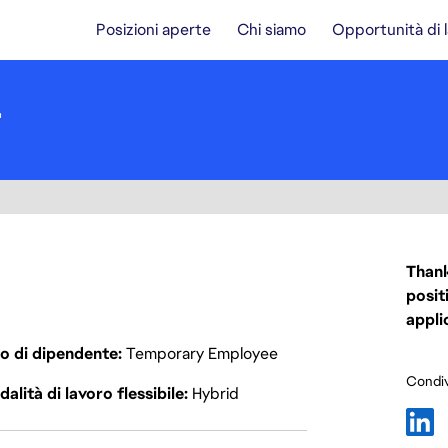
Posizioni aperte
Chi siamo
Opportunità di 
r
Thank
posit
appli
o di dipendente
Temporary Employee
Condiv
alità di lavoro flessibile
Hybrid