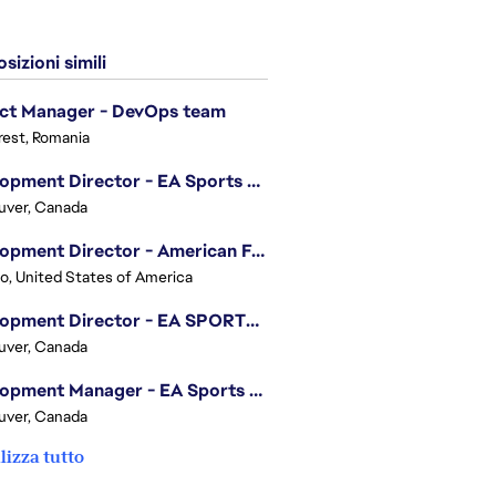
sizioni simili
ect Manager - DevOps team
est, Romania
Development Director - EA Sports FC
uver, Canada
Development Director - American Football
o, United States of America
Development Director - EA SPORTS UFC
uver, Canada
Development Manager - EA Sports FC
uver, Canada
lizza tutto