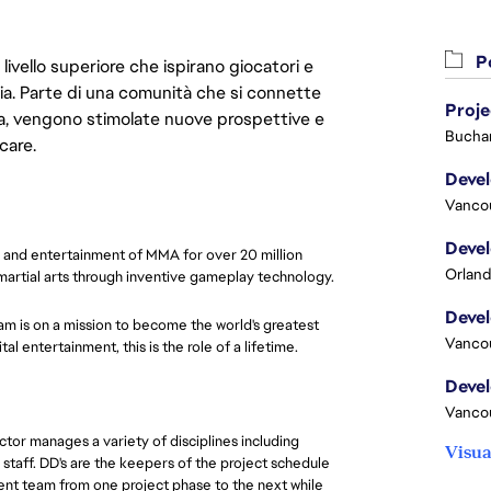
Po
livello superiore che ispirano giocatori e
oria. Parte di una comunità che si connette
Proj
era, vengono stimolate nuove prospettive e
Buchar
care.
Vanco
e and entertainment of MMA for over 20 million
Orland
 martial arts through inventive gameplay technology.
am is on a mission to become the world's greatest
Vanco
l entertainment, this is the role of a lifetime.
Vanco
or manages a variety of disciplines including
Visua
 staff. DD's are the keepers of the project schedule
ent team from one project phase to the next while