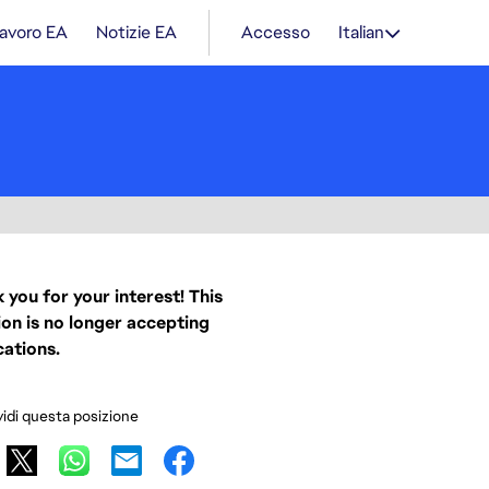
lavoro EA
Notizie EA
Accesso
Italian
 you for your interest! This
ion is no longer accepting
cations.
idi questa posizione