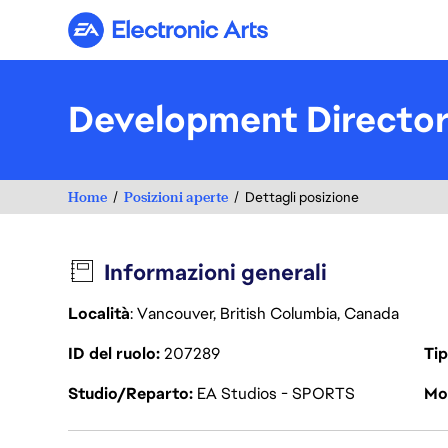
Electronic Arts
Development Directo
Home
Posizioni aperte
Dettagli posizione
Informazioni generali
Località
: Vancouver, British Columbia, Canada
ID del ruolo
207289
Tip
Studio/Reparto
EA Studios - SPORTS
Mod