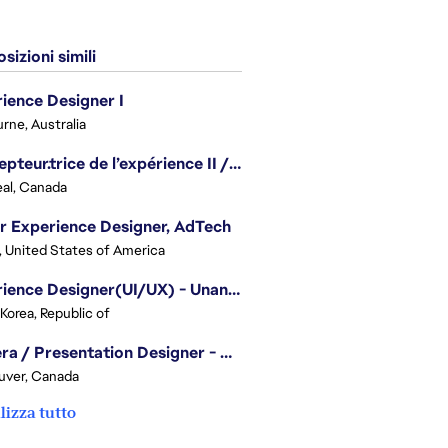
sizioni simili
ience Designer I
rne, Australia
Concepteur.trice de l’expérience II / Experience Designer II
al, Canada
r Experience Designer, AdTech
, United States of America
Experience Designer(UI/UX) - Unannounced Project
 Korea, Republic of
Camera / Presentation Designer - American Football
uver, Canada
lizza tutto