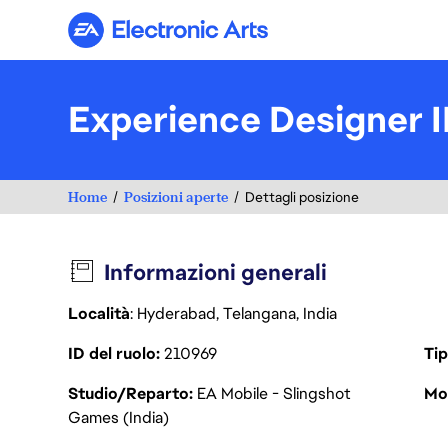
Electronic Arts
Experience Designer I
Home
Posizioni aperte
Dettagli posizione
Informazioni generali
Località
: Hyderabad, Telangana, India
ID del ruolo
210969
Tip
Studio/Reparto
EA Mobile - Slingshot
Mod
Games (India)