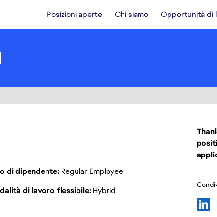
Posizioni aperte
Chi siamo
Opportunità di 
I
Thank
posit
appli
o di dipendente
Regular Employee
Condiv
alità di lavoro flessibile
Hybrid