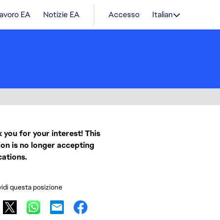
lavoro EA
Notizie EA
Accesso
Italian
 you for your interest! This
ion is no longer accepting
cations.
idi questa posizione