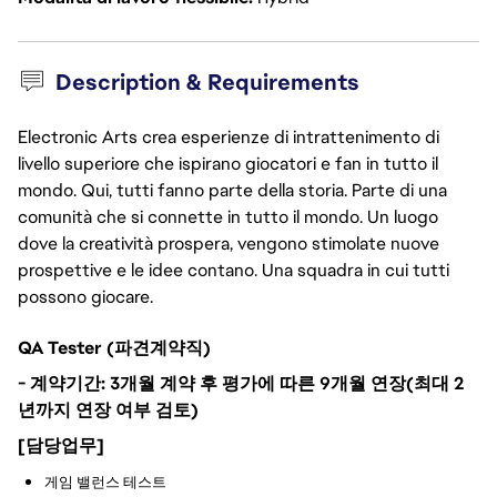
Description & Requirements
Electronic Arts crea esperienze di intrattenimento di
livello superiore che ispirano giocatori e fan in tutto il
mondo. Qui, tutti fanno parte della storia. Parte di una
comunità che si connette in tutto il mondo. Un luogo
dove la creatività prospera, vengono stimolate nuove
prospettive e le idee contano. Una squadra in cui tutti
possono giocare.
QA Tester (파견계약직)
- 계약기간: 3개월 계약 후 평가에 따른 9개월 연장(최대 2
년까지 연장 여부 검토)
[담당업무]
게임 밸런스 테스트