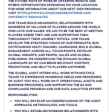
THE FUTURE WAYS OF WORK BY OFFERING REMOTE AND
HYBRID OPPORTUNITIES DEPENDING ON YOUR LOCATION.
FOR MORE INFORMATION ABOUT OUR NEXT-GEN PROGRAM,
VISIT
HTTPS://WWW.EA.COM/CAREERS/INTERNS-AND-
UNIVERSITY-GRADUATES
OUR TEAMS BUILD MEANINGFUL RELATIONSHIPS WITH
HUNDREDS OF MILLIONS OF PLAYERS AROUND THE WORLD
WHO LOVE OUR GAMES. WE AIM TO BE THE BEST AT MEETING
PLAYERS WHERE THEY ARE AND SUPPORTING THEM
THROUGHOUT THEIR JOURNEY WITH EA. OUR TEAMS
DEVELOP THE STRATEGIC VISION OF OUR PRODUCTS, RUN
OUTSTANDING MULTI-CHANNEL CAMPAIGNS, BUILD GLOBAL
ENGAGEMENT ACROSS ALL TOUCH POINTS, DEVELOP
GLOBAL INSIGHTS, AND PROPEL SALES AND GLOBAL
PUBLISHING. WE UNDERSTAND THE DYNAMIC GLOBAL
LANDSCAPE SO WE CAN BRING RELEVANT CONTENT,
PROMOTIONS, AND HELP TO PLAYERS ANYWHERE.
THE GLOBAL AUDIT INTERN WILL WORK WITH MULTIPLE
TEAMS TO EXPERIENCE NUMEROUS AREAS AND PROCESSES
OF AUDIT. YOU WILL WORK ON IT OPERATIONAL AUDITS AND
BUSINESS PROCESSES, AND SUPPORTING THE EA SOX
COMPLIANCE PROGRAM AND OUR DATA ANALYTICS EFFORT.
RESPONSIBILITIES:
YOU WILL DEVELOP AN UNDERSTANDING OF THE AUDIT
APPROACH, METHODOLOGY, AND TOOLS.
YOU WILL ESTABLISH WORKING RELATIONSHIPS WITH