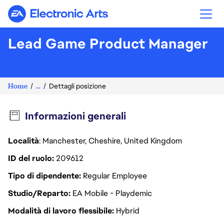
Electronic Arts
Lead Game Product Manager
Home
...
Dettagli posizione
Informazioni generali
Località
: Manchester, Cheshire, United Kingdom
ID del ruolo
209612
Tipo di dipendente
Regular Employee
Studio/Reparto
EA Mobile - Playdemic
Modalità di lavoro flessibile
Hybrid