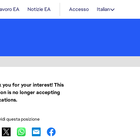
lavoro EA
Notizie EA
Accesso
Italian
 you for your interest! This
ion is no longer accepting
cations.
idi questa posizione