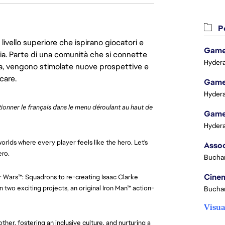
Po
livello superiore che ispirano giocatori e
Game 
oria. Parte di una comunità che si connette
Hydera
era, vengono stimolate nuove prospettive e
care.
Game 
Hydera
ctionner le français dans le menu déroulant au haut de 
Game 
Hydera
orlds where every player feels like the hero. Let's
ero.
Buchar
Cinem
ar Wars™: Squadrons to re-creating Isaac Clarke
 two exciting projects, an original Iron Man™ action-
Buchar
Visua
her, fostering an inclusive culture, and nurturing a