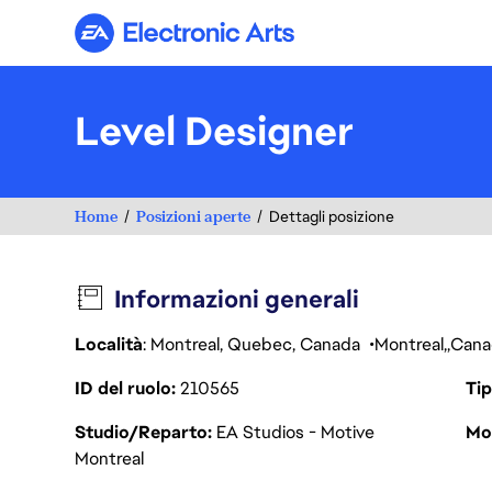
Electronic Arts
Level Designer
Home
Posizioni aperte
Dettagli posizione
Informazioni generali
Località
: Montreal, Quebec, Canada
Montreal
Cana
ID del ruolo
210565
Tip
Studio/Reparto
EA Studios - Motive
Mod
Montreal