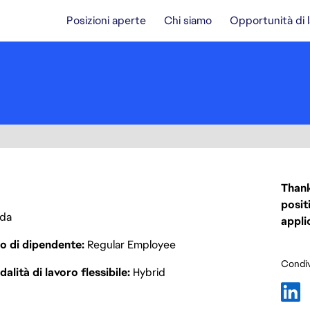
Posizioni aperte
Chi siamo
Opportunità di 
Thank
posit
da
appli
o di dipendente
Regular Employee
Condiv
alità di lavoro flessibile
Hybrid