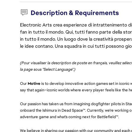
Description & Requirements
Electronic Arts crea esperienze di intrattenimento di 
fan in tutto il mondo. Qui, tutti fanno parte della st
in tutto il mondo. Un luogo dove la creatività prosp
le idee contano. Una squadra in cui tutti possono gio
(Pour visualiser la description de poste en français, veuillez séle
la page sous "Select Language".)
Our
Motive
is to develop innovative action games set in iconic w
say that again—iconic worlds where every player feels like the h
Our passion has taken us from imagining dogfighter pilots in St
onboard the Ishimura in Dead Space™. Currently, we're working on
adventure game and what's coming next for Battlefield™.
We believe in sharing our passion with our community and each ot