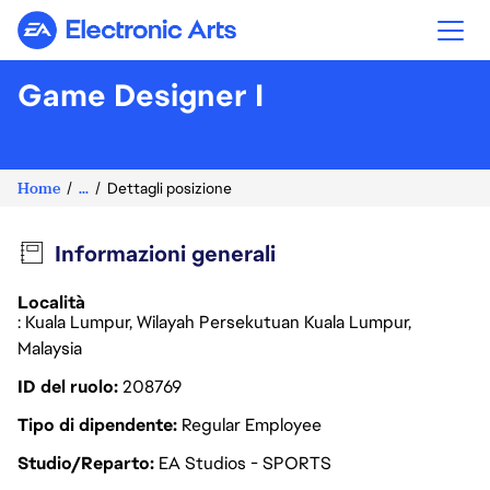
Electronic Arts
Game Designer I
Home
...
Dettagli posizione
Informazioni generali
Località
: Kuala Lumpur, Wilayah Persekutuan Kuala Lumpur,
Malaysia
ID del ruolo
208769
Tipo di dipendente
Regular Employee
Studio/Reparto
EA Studios - SPORTS