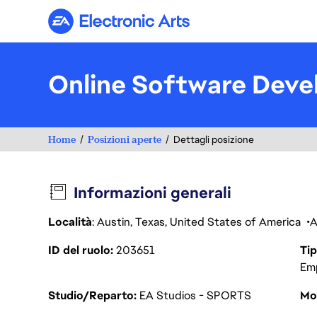
Electronic Arts
Online Software Deve
Home
Posizioni aperte
Dettagli posizione
Informazioni generali
Località
: Austin, Texas, United States of America
A
ID del ruolo
203651
Tip
Em
Studio/Reparto
EA Studios - SPORTS
Mod