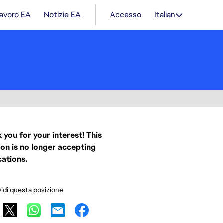
lavoro EA
Notizie EA
Accesso
Italian
 you for your interest! This
ion is no longer accepting
cations.
idi questa posizione