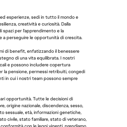
 ed esperienze, sedi in tutto il mondo e
ilienza, creatività e curiosità. Dalla
di spazi per l'apprendimento e la
e a perseguire le opportunità di crescita.
mi di benefit, enfatizzando il benessere
ostegno di una vita equilibrata. I nostri
cali e possono includere copertura
er la pensione, permessi retribuiti, congedi
enti in cui i nostri team possono sempre
ari opportunità. Tutte le decisioni di
e, origine nazionale, discendenza, sesso,
to sessuale, età, informazioni genetiche,
to civile, stato familiare, stato di veterano,
In conformità con le leggi vigenti, prendiamo