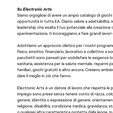
Su Electronic Arts
Siamo orgogliosi di avere un ampio catalogo di giochi
opportunità in tutta EA. Diamo valore a adattabilità, res
leadership che esalta il tuo potenziale alla creazione 
sperimentazione, ti incoraggiamo a fare grandi lavori 
Adottiamo un approccio olistico per i nostri program
fisico, emotivo, finanziario, lavorativo e collettivo a s
pacchetti sono pensati per soddisfare le esigenze lo
sanitaria, assistenza per la salute mentale, risparmi p
familiari, giochi gratuiti e altro ancora. Creiamo ambi
dare il meglio in ciò che fanno.
Electronic Arts è un datore di lavoro che rispetta le p
impiego sono prese senza tenere conto di razza, color
genere, identità o espressione di genere, orientamen
religione, disabilità, condizione medica, gravidanza, sta
o qualsiasi altra caratteristica protetta dalla legge. 