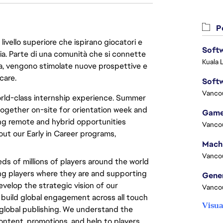
Po
livello superiore che ispirano giocatori e
Softw
oria. Parte di una comunità che si connette
Kuala 
era, vengono stimolate nuove prospettive e
care.
Softw
Vanco
world-class internship experience. Summer
 together on-site for orientation week and
Game
ng remote and hybrid opportunities
Vanco
ut our Early in Career programs,
Vanco
ds of millions of players around the world
ng players where they are and supporting
velop the strategic vision of our
Vanco
build global engagement across all touch
Visua
d global publishing. We understand the
ontent, promotions, and help to players