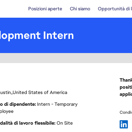
Posizioni aperte
Chi siamo
Opportunità di 
lopment Intern
Thank
posit
ustin
United States of America
appli
o di dipendente
Intern - Temporary
ployee
Condiv
alità di lavoro flessibile
On Site