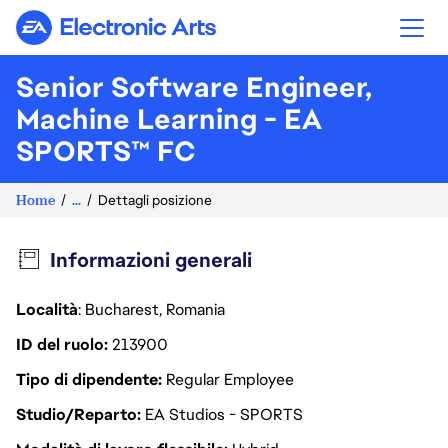
Electronic Arts
Senior Software Engineer,
Machine Learning - EA
SPORTS™ FC
Home
...
Dettagli posizione
Informazioni generali
Località
: Bucharest, Romania
ID del ruolo
213900
Tipo di dipendente
Regular Employee
Studio/Reparto
EA Studios - SPORTS