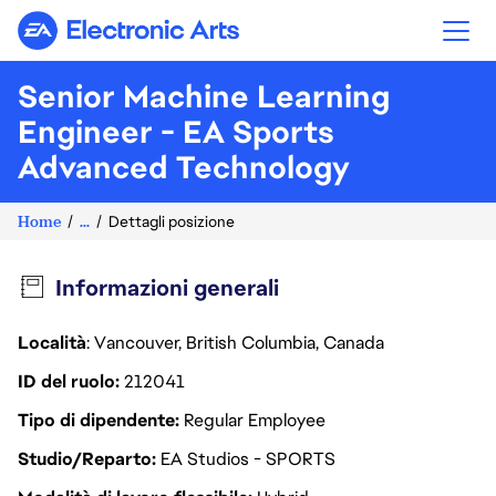
Electronic Arts
Senior Machine Learning
Engineer - EA Sports
Advanced Technology
Home
...
Dettagli posizione
Informazioni generali
Località
: Vancouver, British Columbia, Canada
ID del ruolo
212041
Tipo di dipendente
Regular Employee
Studio/Reparto
EA Studios - SPORTS