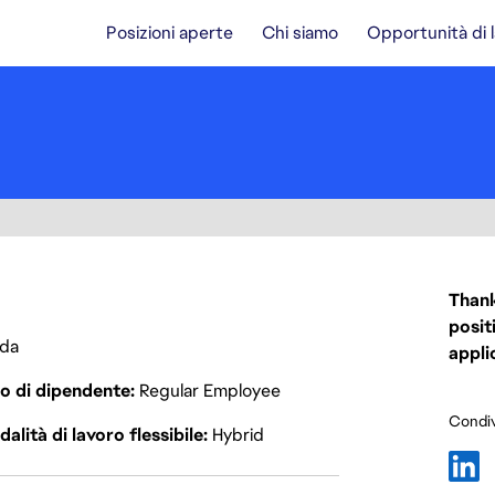
Posizioni aperte
Chi siamo
Opportunità di 
Thank
posit
da
appli
o di dipendente
Regular Employee
Condiv
alità di lavoro flessibile
Hybrid