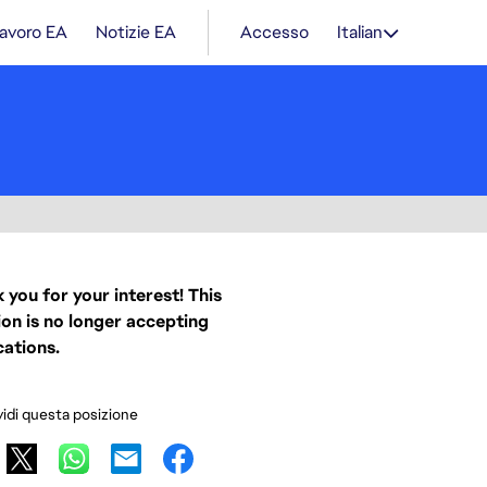
lavoro EA
Notizie EA
Accesso
Italian
 you for your interest! This
ion is no longer accepting
cations.
idi questa posizione